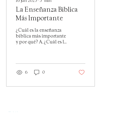
16 jun 2025
∙
5
min
La Enseñanza Bíblica
Más Importante
¿Cuál es la enseñanza
bíblica más importante
y por qué? A. ¿Cuál es la
tarea o el trabajo
principal de la Iglesia en
este mundo pecador?...
6
0
CONTÁCTENOS
Teléfono:
1-303-440-3873
Dirección:
7483 Arapahoe Rd
Boulder, CO 80303