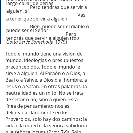
largo collar de perlas			
		Pero tendrás que servir a 
alguien, sí.					
						Vas 
a tener que servir a alguien		
		Bien, puede ser el diablo o 
puede ser el Señor				
					Pero 
tendrás que servir a alguien (
You 
Gotta Serve Somebody,
 1979)
Todo el mundo tiene una visión de 
mundo, ideologías o presupuestos 
preconcebidos. Todo el mundo le 
sirve a alguien: Al Faraón o a Dios, a 
Baal o a Yahvé, a Dios o al hombre, a 
Jesús o a Satán. En otras palabras, la 
neutralidad es un mito. No se trata 
de servir o no, sino a quién. Esta 
línea de pensamiento nos es 
delineada claramente en los 
Proverbios, solo hay dos caminos: la 
vida o la muerte; la señora sabiduría 
o la señora locura (Prov. 7-9). Solo 