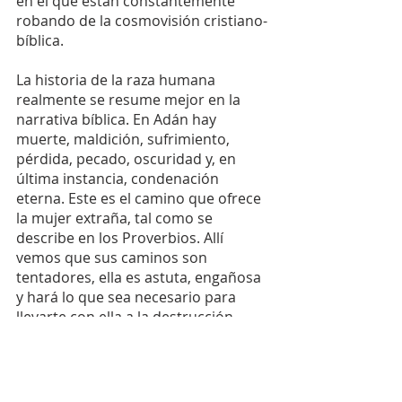
en el que están constantemente 
robando de la cosmovisión cristiano-
bíblica.
La historia de la raza humana 
realmente se resume mejor en la 
narrativa bíblica. En Adán hay 
muerte, maldición, sufrimiento, 
pérdida, pecado, oscuridad y, en 
última instancia, condenación 
eterna. Este es el camino que ofrece 
la mujer extraña, tal como se 
describe en los Proverbios. Allí 
vemos que sus caminos son 
tentadores, ella es astuta, engañosa 
y hará lo que sea necesario para 
llevarte con ella a la destrucción, 
porque en el fondo es adúltera, 
transgresora de pactos, alguien que 
se burla de la verdad (Pro. 5). La 
única otra opción en esta vida es 