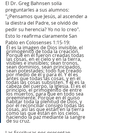
El Dr. Greg Bahnsen solía 
preguntarles a sus alumnos: 
"¿Pensamos que Jesús, al ascender a 
la diestra del Padre, se olvidó de 
pedir su herencia? Yo no lo creo". 
Esto lo reafirma claramente San 
Pablo en Colosenses 1:15-19: 
Él es la imagen de Dios invisible, el 
primogénito de toda la creación. 
Porque en él fueron creadas todas 
las cosas, en el cielo y en la tierra, 
visibles e invisibles; sean tronos, 
sean dominios, sean principados, 
sean potestades; todo fue creado 
por medio de él y para él. Y él es 
antes que todas las cosas, y en él 
todas las cosas subsisten. Y él es la 
cabeza del cuerpo, la Iglesia. Él es el 
principio, el primogénito de entre 
los muertos, para que en todo sea 
preeminente. Porque en él quiso 
habitar toda la plenitud de Dios, y 
por él reconciliar consigo todas las 
cosas, así las que están en la tierra 
como las que están en los cielos, 
haciendo la paz mediante la sangre 
de su cruz.
Las Escrituras nos presentan 