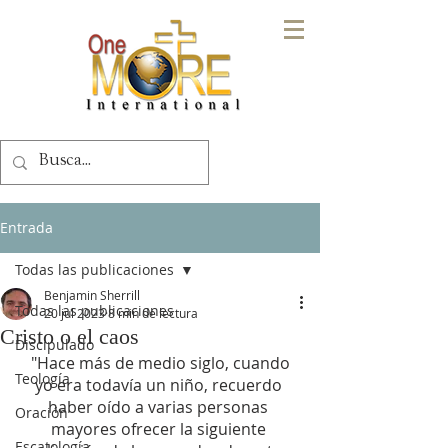
Entrada
Todas las publicaciones
Benjamin Sherrill
Todas las publicaciones
20 jul 2023
8 min de lectura
Cristo o el caos
Discipulado
 "Hace más de medio siglo, cuando 
Teología
yo era todavía un niño, recuerdo 
haber oído a varias personas 
Oración
mayores ofrecer la siguiente 
Escatología