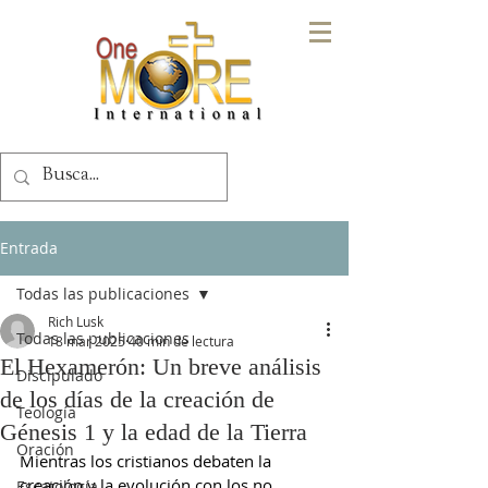
Entrada
Todas las publicaciones
Rich Lusk
Todas las publicaciones
18 mar 2025
40 min de lectura
El Hexamerón: Un breve análisis
Discipulado
de los días de la creación de
Teología
Génesis 1 y la edad de la Tierra
Oración
Mientras los cristianos debaten la 
creación y la evolución con los no 
Escatología