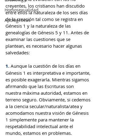
creyentes, los cristianos han discutido 
Homosexualidad
entre ellos la naturaleza de los seis días 
de la creación tal como se registra en 
Apologéticas
Génesis 1 y la naturaleza de las 
genealogías de Génesis 5 y 11. Antes de 
examinar las cuestiones que se 
plantean, es necesario hacer algunas 
salvedades:
1.
 Aunque la cuestión de los días en 
Génesis 1 es interpretativa e importante, 
es posible exagerarla. Mientras sigamos 
afirmando que las Escrituras son 
nuestra máxima autoridad, estamos en 
terreno seguro. Obviamente, si cedemos 
a la ciencia secular/naturalista/atea y 
acomodamos nuestra visión de Génesis 
1 simplemente para mantener la 
respetabilidad intelectual ante el 
mundo, estamos en problemas. 