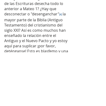
de las Escrituras desecha todo lo 
anterior a Mateo 1? ¿Hay que 
desconectar o "desenganchar"
la 
[4]
mayor parte de la Biblia (Antiguo 
Testamento) del cristianismo del 
siglo XXI? Así es como muchos han 
enseñado la relación entre el 
Antiguo y el Nuevo Pacto y yo estoy 
aquí para suplicar ¡por favor, 
deténganse! Esto es blasfemo y una 
calumnia al carácter y naturaleza del 
Dios Trino de las Escrituras. 
Yahweh
, 
desde el Génesis hasta el 
Apocalipsis, no tiene dos historias, 
dos pueblos, dos planes de 
redención ni dos normas éticas (ley y 
Evangelio), esta es una dicotomía 
creada por el hombre. La Biblia es 
una sola historia de redención, 
conectada por el hilo de pactos que 