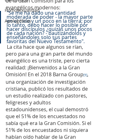
de la Gran Comisión para los 
evangélicos modernos:  
Homosexualidad
"Se me ha dado una cantidad 
moderada de poder - la mayor parte 
en el cielo y un poco en la tierra; por 
Apologéticas
lo tanto, debo hacer lo posible por 
hacer discípulos ¿quizás unos pocos 
de cada nación? - bautizándolos y 
enseñándoles solo sus partes 
favoritas del Nuevo Testamento".
 La cita hace que algunos se rían, 
pero para una gran parte del mundo 
evangélico es una triste, pero cierta 
realidad: ¡Bienvenidos a la Gran 
Omisión! En el 2018 Barna Group
, 
[1]
una organización de investigación 
cristiana, publicó los resultados de 
un estudio realizado con pastores, 
feligreses y adultos 
estadounidenses, el cual demostró 
que el 51% de los encuestados no 
sabía qué era la Gran Comisión. Si el 
51% de los encuestados ni siquiera 
habían oído hablar de la Gran 