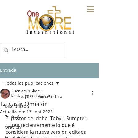
Entrada
Todas las publicaciones
Benjamin Sherrill
Todas las publicaciones
5 sept 2023
9 min de lectura
La Gran Omisión
Discipulado
Actualizado:
13 sept 2023
Teología
El pastor de Idaho, Toby J. Sumpter, 
tuiteó recientemente lo que él 
Oración
considera la nueva versión editada 
Escatología