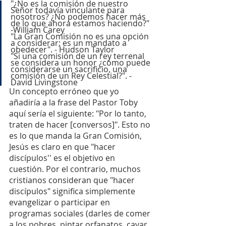
"¿No es la comisión de nuestro 
Señor todavía vinculante para 
nosotros? ¿No podemos hacer más 
de lo que ahora estamos haciendo?" 
-William Carey
"La Gran Comisión no es una opción 
a considerar; es un mandato a 
obedecer". - Hudson Taylor
"Si una comisión de un rey terrenal 
se considera un honor ¿cómo puede 
considerarse un sacrificio, una 
comisión de un Rey Celestial?". - 
David Livingstone
Un concepto erróneo que yo 
añadiría a la frase del Pastor Toby 
aquí sería el siguiente: "Por lo tanto, 
traten de hacer [conversos]". Esto no 
es lo que manda la Gran Comisión, 
Jesús es claro en que "hacer 
discípulos'' es el objetivo en 
cuestión. Por el contrario, muchos 
cristianos consideran que "hacer 
discípulos" significa simplemente 
evangelizar o participar en 
programas sociales (darles de comer 
a los pobres, pintar orfanatos, cavar 