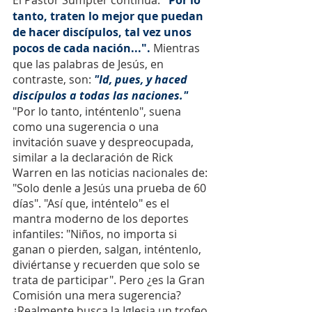
El Pastor Sumpter continúa: 
"Por lo 
tanto, traten lo mejor que puedan 
de hacer discípulos, tal vez unos 
pocos de cada nación...".
 Mientras 
que las palabras de Jesús, en 
contraste, son: 
"Id, pues, y haced 
discípulos a todas las naciones."
"Por lo tanto, inténtenlo", suena 
como una sugerencia o una 
invitación suave y despreocupada, 
similar a la declaración de Rick 
Warren en las noticias nacionales de: 
"Solo denle a Jesús una prueba de 60 
días". "Así que, inténtelo" es el 
mantra moderno de los deportes 
infantiles: "Niños, no importa si 
ganan o pierden, salgan, inténtenlo, 
diviértanse y recuerden que solo se 
trata de participar". Pero ¿es la Gran 
Comisión una mera sugerencia? 
¿Realmente busca la Iglesia un trofeo 