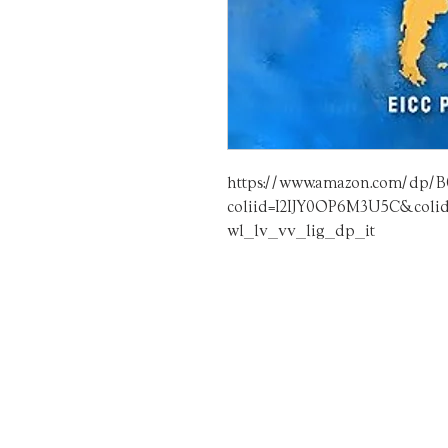
https://www.amazon.com/dp
coliid=I2IJY0OP6M3U5C&colid
wl_lv_vv_lig_dp_it
¿QUIÉNES
SOMOS?