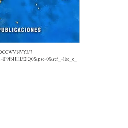
/B0CCWVNVY3/?
=1F91SHHLY2JQ0&psc=0&ref_=list_c_
CONTÁCTENOS
SUSCRÍBAS
INFORMATI