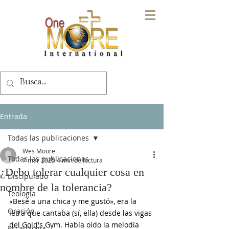
Entrada
Todas las publicaciones
Wes Moore
Todas las publicaciones
7 mar 2025
4 min de lectura
¿Debo tolerar cualquier cosa en
Discipulado
nombre de la tolerancia?
Teología
«Besé a una chica y me gustó», era la 
Oración
letra que cantaba (sí, ella) desde las vigas 
del Gold's Gym. Había oído la melodía 
Escatología