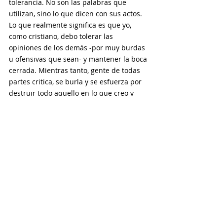
tolerancia. No son las palabras que 
utilizan, sino lo que dicen con sus actos. 
Lo que realmente significa es que yo, 
como cristiano, debo tolerar las 
opiniones de los demás -por muy burdas 
u ofensivas que sean- y mantener la boca 
cerrada. Mientras tanto, gente de todas 
partes critica, se burla y se esfuerza por 
destruir todo aquello en lo que creo y 
aprecio. 
Si usted no es cristiano, le pido que dé 
un paso atrás y escuche como si lo fuera. 
Cuente cuántas veces se utiliza el 
nombre de Jesús como un improperio en 
la televisión cada noche. Escuche cómo la 
Biblia es burlada y atacada por una 
procesión constante de supuestos 
programas de televisión «históricos» o 
«científicos». Observe cómo mi fe es 