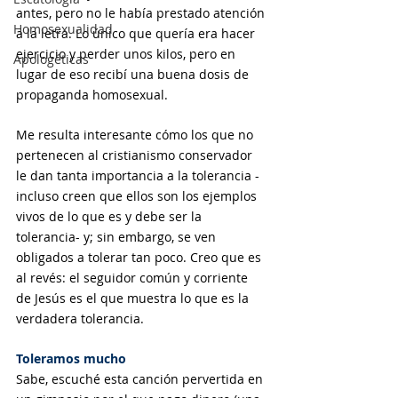
antes, pero no le había prestado atención 
Homosexualidad
a la letra. Lo único que quería era hacer 
ejercicio y perder unos kilos, pero en 
Apologéticas
lugar de eso recibí una buena dosis de 
propaganda homosexual. 
Me resulta interesante cómo los que no 
pertenecen al cristianismo conservador 
le dan tanta importancia a la tolerancia -
incluso creen que ellos son los ejemplos 
vivos de lo que es y debe ser la 
tolerancia- y; sin embargo, se ven 
obligados a tolerar tan poco. Creo que es 
al revés: el seguidor común y corriente 
de Jesús es el que muestra lo que es la 
verdadera tolerancia.
Toleramos mucho
Sabe, escuché esta canción pervertida en 