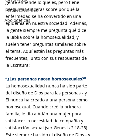
gente entiende lo que es, pero tiene 
preguntas sinceras sobre por qué la 
Homosexualidad
enfermedad se ha convertido en una 
Apologéticas
epidemia en nuestra sociedad. Además, 
la gente siempre me pregunta qué dice 
la Biblia sobre la homosexualidad, y 
suelen tener preguntas similares sobre 
el tema. Aquí están las preguntas más 
frecuentes, junto con sus respuestas de 
la Escritura:
“¿Las personas nacen homosexuales?”
La homosexualidad nunca ha sido parte 
del diseño de Dios para las personas - y 
Él nunca ha creado a una persona como 
homosexual. Cuando creó la primera 
familia, le dio a Adán una mujer para 
satisfacer la necesidad de compañía y 
satisfacción sexual (ver Génesis 2:18-25). 
Este siempre ha sido el diseño de Dios - y 