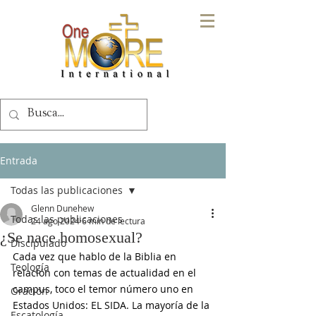
Entrada
Todas las publicaciones
Glenn Dunehew
Todas las publicaciones
24 ago 2024
6 min de lectura
¿Se nace homosexual?
Discipulado
Cada vez que hablo de la Biblia en 
Teología
relación con temas de actualidad en el 
campus, toco el temor número uno en 
Oración
Estados Unidos: EL SIDA. La mayoría de la 
Escatología