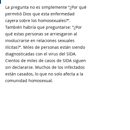
La pregunta no es simplemente “¿Por qué 
permitió Dios que esta enfermedad 
cayera sobre los homosexuales?”. 
También habría que preguntarse: “¿Por 
qué estas personas se arriesgaron al 
involucrarse en relaciones sexuales 
ilícitas?”. Miles de personas están siendo 
diagnosticadas con el virus del SIDA. 
Cientos de miles de casos de SIDA siguen 
sin declararse. Muchos de los infectados 
están casados, lo que no solo afecta a la 
comunidad homosexual.
Dios no va por ahí maldiciendo 
vengativamente a las personas con SIDA. 
Este virus mortal es una consecuencia 
directa del comportamiento inmoral que 
ahora está afectando a la población en 
general. Por eso Dios nos advierte que 