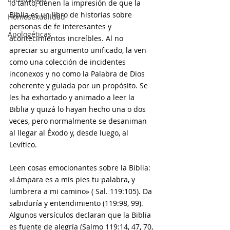
lo tanto, tienen la impresión de que la 
Biblia es un libro de historias sobre 
Homosexualidad
personas de fe interesantes y 
Apologéticas
acontecimientos increíbles. Al no 
apreciar su argumento unificado, la ven 
como una colección de incidentes 
inconexos y no como la Palabra de Dios 
coherente y guiada por un propósito. Se 
les ha exhortado y animado a leer la 
Biblia y quizá lo hayan hecho una o dos 
veces, pero normalmente se desaniman 
al llegar al Éxodo y, desde luego, al 
Levítico.
Leen cosas emocionantes sobre la Biblia: 
«Lámpara es a mis pies tu palabra, y 
lumbrera a mi camino» ( Sal. 119:105). Da 
sabiduría y entendimiento (119:98, 99). 
Algunos versículos declaran que la Biblia 
es fuente de alegría (Salmo 119:14, 47, 70, 