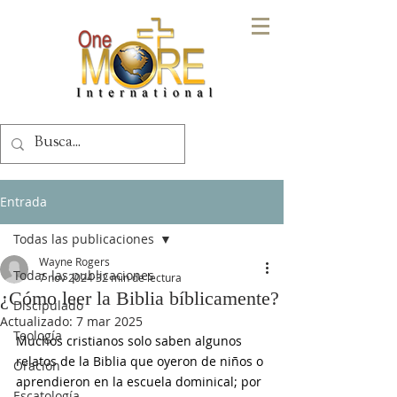
Entrada
Todas las publicaciones
Wayne Rogers
Todas las publicaciones
7 nov 2024
32 min de lectura
¿Cómo leer la Biblia bíblicamente?
Discipulado
Actualizado:
7 mar 2025
Teología
Muchos cristianos solo saben algunos 
relatos de la Biblia que oyeron de niños o 
Oración
aprendieron en la escuela dominical; por 
Escatología