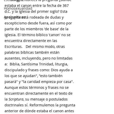
estaba el canon entre la fecha de 367 
Homosexualidad
d.C. y la Iglesia del primer siglo? Esta 
Apologéticas
pregunta está rodeada de dudas y 
escepticismo desde fuera, así como por 
parte de los miembros 'de base' de la 
Iglesia. El término bíblico 'canon' no se 
encuentra directamente en las 
Escrituras.   Del mismo modo, otras 
palabras bíblicas también están 
ausentes, incluyendo, pero no limitadas 
a:  Biblia, Santísima Trinidad, liturgia, 
discipulado y frases como: Dios ayuda a 
los que se ayudan", "esto también 
pasará" y "la caridad empieza por casa".  
Aunque estos términos y frases no se 
encuentran directamente en el texto de 
la 
Scriptura
, su mensaje o postulados 
doctrinales sí. Reformulemos la pregunta 
anterior de dónde estaba el canon antes 