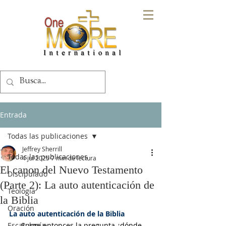
Entrada
Todas las publicaciones
Jeffrey Sherrill
Todas las publicaciones
4 jul 2025
7 min de lectura
El canon del Nuevo Testamento
Discipulado
(Parte 2): La auto autenticación de
Teología
la Biblia
Oración
La auto autenticación de la Biblia
Escatología
      Surge entonces la pregunta ¿dónde 