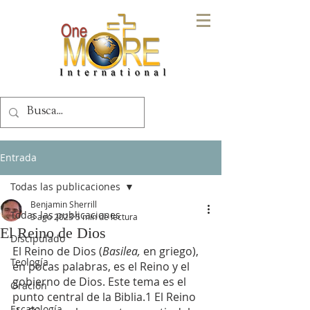
Entrada
Todas las publicaciones
Benjamin Sherrill
Todas las publicaciones
3 ago 2023
5 min de lectura
El Reino de Dios
Discipulado
El Reino de Dios (
Basilea,
 en griego), 
Teología
en pocas palabras, es el Reino y el 
gobierno de Dios. Este tema es el 
Oración
punto central de la Biblia.1 El Reino 
Escatología