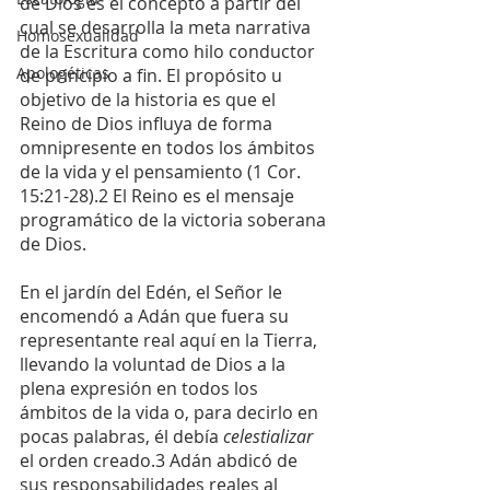
de Dios es el concepto a partir del 
cual se desarrolla la meta narrativa 
Homosexualidad
de la Escritura como hilo conductor 
Apologéticas
de principio a fin. El propósito u 
objetivo de la historia es que el 
Reino de Dios influya de forma 
omnipresente en todos los ámbitos 
de la vida y el pensamiento (1 Cor. 
15:21-28).2 El Reino es el mensaje 
programático de la victoria soberana 
de Dios.
En el jardín del Edén, el Señor le 
encomendó a Adán que fuera su 
representante real aquí en la Tierra, 
llevando la voluntad de Dios a la 
plena expresión en todos los 
ámbitos de la vida o, para decirlo en 
pocas palabras, él debía 
celestializar 
el orden creado.3 Adán abdicó de 
sus responsabilidades reales al 