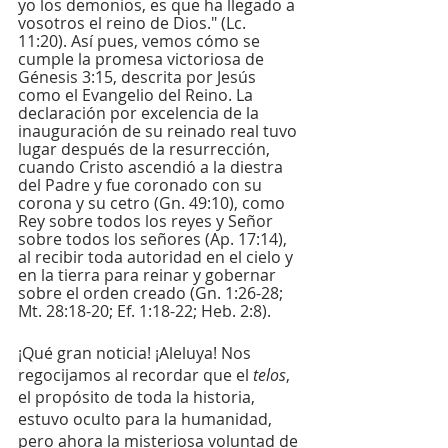
yo los demonios, es que ha llegado a 
vosotros el reino de Dios." (Lc. 
11:20). Así pues, vemos cómo se 
cumple la promesa victoriosa de 
Génesis 3:15, descrita por Jesús 
como el Evangelio del Reino. La 
declaración por excelencia de la 
inauguración de su reinado real tuvo 
lugar después de la resurrección, 
cuando Cristo ascendió a la diestra 
del Padre y fue coronado con su 
corona y su cetro (Gn. 49:10), como 
Rey sobre todos los reyes y Señor 
sobre todos los señores (Ap. 17:14), 
al recibir toda autoridad en el cielo y 
en la tierra para reinar y gobernar 
sobre el orden creado (Gn. 1:26-28; 
Mt. 28:18-20; Ef. 1:18-22; Heb. 2:8).
¡Qué gran noticia! ¡Aleluya! Nos 
regocijamos al recordar que el 
telos
, 
el propósito de toda la historia, 
estuvo oculto para la humanidad, 
pero ahora la misteriosa voluntad de 