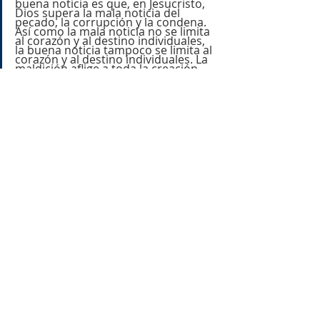
buena noticia es que, en Jesucristo, 
Dios supera la mala noticia del 
pecado, la corrupción y la condena. 
Así como la mala noticia no se limita 
al corazón y al destino individuales, 
la buena noticia tampoco se limita al 
corazón y al destino individuales. La 
maldición aflige a toda la creación, 
pero el Evangelio llega "hasta donde 
se encuentra la maldición". Eso 
significa, a todas partes.
Empezamos a entender cómo el Rey 
Jesús inaugurando su reinado y 
gobierno (su reino), une todo el 
mensaje de la Biblia. El Evangelio del 
Reino, entonces, une 
verdaderamente nuestra 
protología 
(las primeras cosas) con nuestra 
cristología
 (la persona y obra de 
Cristo) y 
escatología 
(las últimas 
cosas); lo que a su vez nos lleva a 
tener una teología bíblica fiel de toda 
la Biblia, de principio a fin.