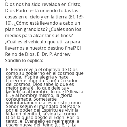
Dios nos ha sido revelada en Cristo, 
Dios Padre está uniendo todas las 
cosas en el cielo y en la tierra (Ef. 1:9-
10). ¿Cómo está llevando a cabo un 
plan tan grandioso? ¿Cuáles son los 
medios para alcanzar sus fines? 
¿Cuál es el vehículo que utiliza para 
llevarnos a nuestro destino final? El 
Reino de Dios. El Dr. P. Andrew 
Sandlin lo explica: 
El Reino revela el objetivo de Dios 
como su gobierno en el cosmos que 
da vida, inspira alegría y hace 
florecer el mundo. Como Creador 
del cosmos, Dios sabe lo que es 
mejor para él, lo que deleita y 
beneficia al hombre, lo que le lleva a 
Él, y al hombre mismo, la gloria 
consumada. Someterse 
voluntariamente a Jesucristo como 
Señor según el mandato del Padre 
por el poder del Espíritu es vivir la 
vida en plenitud, la vida tal como 
Dios la quiso desde el Edén. Por lo 
tanto, el Evangelio es realmente la 
buena 
nueva del Reino (Lc 8,1). La 