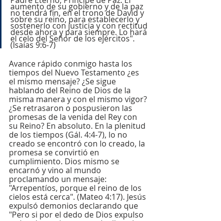
Padre Eterno, Príncipe de Paz. El 
aumento de su gobierno y de la paz 
no tendrá fin, en el trono de David y 
sobre su reino, para establecerlo y 
sostenerlo con justicia y con rectitud 
desde ahora y para siempre. Lo hará 
el celo del Señor de los ejércitos". 
(Isaías 9:6-7)
Avance rápido conmigo hasta los 
tiempos del Nuevo Testamento ¿es 
el mismo mensaje? ¿Se sigue 
hablando del Reino de Dios de la 
misma manera y con el mismo vigor? 
¿Se retrasaron o pospusieron las 
promesas de la venida del Rey con 
su Reino? En absoluto. En la plenitud 
de los tiempos (Gál. 4:4-7), lo no 
creado se encontró con lo creado, la 
promesa se convirtió en 
cumplimiento. Dios mismo se 
encarnó y vino al mundo 
proclamando un mensaje: 
"Arrepentíos, porque el reino de los 
cielos está cerca". (Mateo 4:17). Jesús 
expulsó demonios declarando que 
"Pero si por el dedo de Dios expulso 