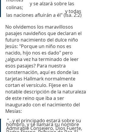
y se alzará sobre las 
colinas;
y todas 
las naciones afluirán a él" (Isa. 2:2)
No olvidemos los maravillosos 
pasajes navideños que declaran el 
futuro nacimiento del dulce niño 
Jesús: "Porque un niño nos es 
nacido, hijo nos es dado" pero 
¿alguna vez ha terminado de leer 
esos pasajes? Para nuestra 
consternación, aquí es donde las 
tarjetas Hallmark normalmente 
cortan el versículo. Fíjese en la 
notable descripción de la naturaleza 
de este reino que iba a ser 
inaugurado con el nacimiento del 
Mesías:
"...y el principado estará sobre su 
hombro, y se llamará su nombre 
Admirable Consejero, Dios Fuerte, 