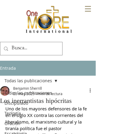
Entrada
Todas las publicaciones
Benjamin Sherrill
Todas las publicaciones
23 may 2025
4 min de lectura
Los inerrantistas hipócritas
Discipulado
Uno de los mayores defensores de la fe 
Teología
en el siglo XX contra las corrientes del 
liberalismo, el marxismo cultural y la 
Oración
tiranía política fue el pastor 
Escatología