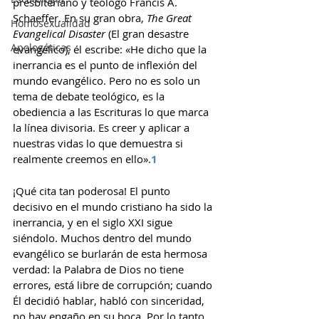
presbiteriano y teólogo Francis A. 
Schaeffer. En su gran obra, 
The Great 
Homosexualidad
Evangelical Disaster
 (El gran desastre 
Apologéticas
evangélico), él escribe: «He dicho que la 
inerrancia es el punto de inflexión del 
mundo evangélico. Pero no es solo un 
tema de debate teológico, es la 
obediencia a las Escrituras lo que marca 
la línea divisoria. Es creer y aplicar a 
nuestras vidas lo que demuestra si 
realmente creemos en ello».
1
¡Qué cita tan poderosa! El punto 
decisivo en el mundo cristiano ha sido la 
inerrancia, y en el siglo XXI sigue 
siéndolo. Muchos dentro del mundo 
evangélico se burlarán de esta hermosa 
verdad: la Palabra de Dios no tiene 
errores, está libre de corrupción; cuando 
Él decidió hablar, habló con sinceridad, 
no hay engaño en su boca. Por lo tanto, 